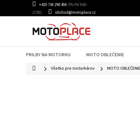
Prejsť
+420 736 298 458
na
obchod@motoplace.cz
obsah
PRILBY NA MOTORKU
MOTO OBLEČENIE
Domov
Všetko pre motorkárov
MOTO OBLEČENI