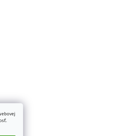
webovej
osť.