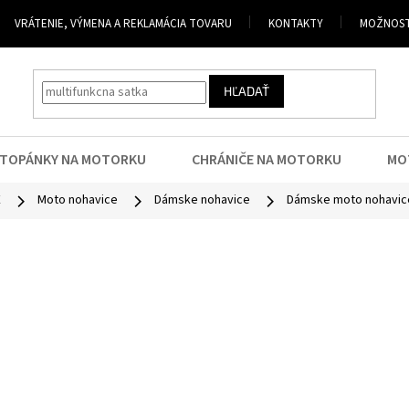
VRÁTENIE, VÝMENA A REKLAMÁCIA TOVARU
KONTAKTY
MOŽNOST
HĽADAŤ
TOPÁNKY NA MOTORKU
CHRÁNIČE NA MOTORKU
MO
E
Moto nohavice
Dámske nohavice
Dámske moto nohavice