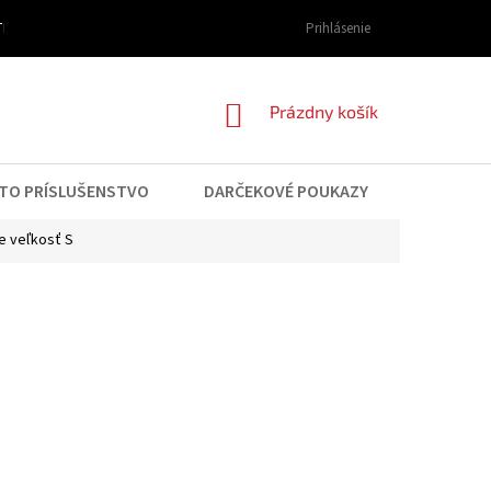
I DOPRAVY A PLATBY
OBCHODNÉ PODMIENKY
Prihlásenie
PODMIENKY OCHRAN
NÁKUPNÝ
Prázdny košík
KOŠÍK
TO PRÍSLUŠENSTVO
DARČEKOVÉ POUKAZY
KONTAK
 veľkosť S