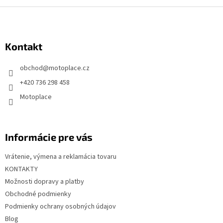
Z
á
p
Kontakt
ä
t
obchod
@
motoplace.cz
i
+420 736 298 458
e
Motoplace
Informácie pre vás
Vrátenie, výmena a reklamácia tovaru
KONTAKTY
Možnosti dopravy a platby
Obchodné podmienky
Podmienky ochrany osobných údajov
Blog