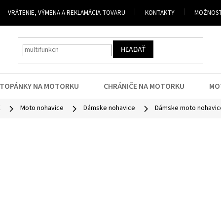
VRÁTENIE, VÝMENA A REKLAMÁCIA TOVARU
KONTAKTY
MOŽNOST
HĽADAŤ
TOPÁNKY NA MOTORKU
CHRÁNIČE NA MOTORKU
MO
E
Moto nohavice
Dámske nohavice
Dámske moto nohavice