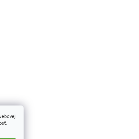
webovej
osť.