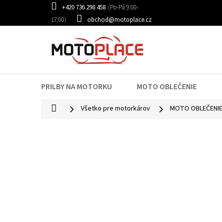
Prejsť
+420 736 298 458
na
obchod@motoplace.cz
obsah
PRILBY NA MOTORKU
MOTO OBLEČENIE
Domov
Všetko pre motorkárov
MOTO OBLEČENI