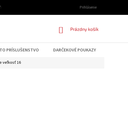
I DOPRAVY A PLATBY
OBCHODNÉ PODMIENKY
Prihlásenie
PODMIENKY OCHRAN
NÁKUPNÝ
Prázdny košík
KOŠÍK
TO PRÍSLUŠENSTVO
DARČEKOVÉ POUKAZY
KONTAK
 veľkosť 16