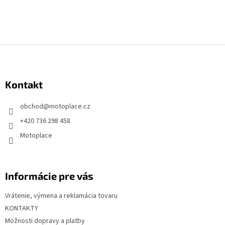
Z
á
p
Kontakt
ä
t
obchod
@
motoplace.cz
i
+420 736 298 458
e
Motoplace
Informácie pre vás
Vrátenie, výmena a reklamácia tovaru
KONTAKTY
Možnosti dopravy a platby