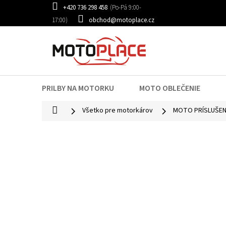
Prejsť
+420 736 298 458
na
obchod@motoplace.cz
obsah
PRILBY NA MOTORKU
MOTO OBLEČENIE
Domov
Všetko pre motorkárov
MOTO PRÍSLUŠE