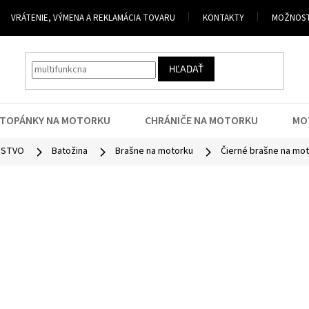
VRÁTENIE, VÝMENA A REKLAMÁCIA TOVARU
KONTAKTY
MOŽNOST
HĽADAŤ
TOPÁNKY NA MOTORKU
CHRÁNIČE NA MOTORKU
MO
NSTVO
Batožina
Brašne na motorku
Čierné brašne na mo