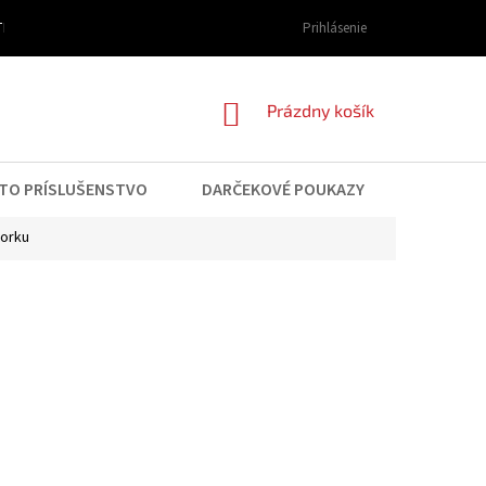
I DOPRAVY A PLATBY
OBCHODNÉ PODMIENKY
Prihlásenie
PODMIENKY OCHRAN
NÁKUPNÝ
Prázdny košík
KOŠÍK
TO PRÍSLUŠENSTVO
DARČEKOVÉ POUKAZY
KONTAK
torku