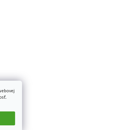
webovej
osť.