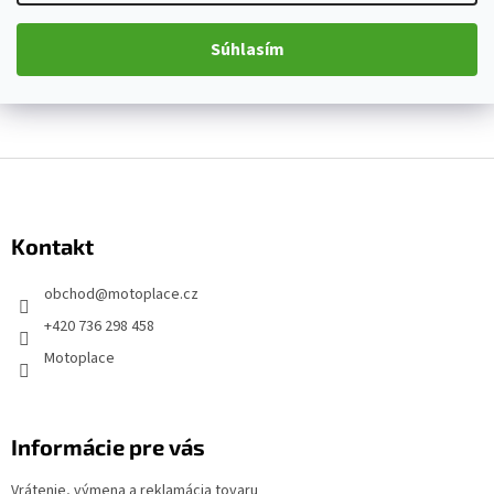
Súhlasím
Z
á
p
Kontakt
ä
t
obchod
@
motoplace.cz
i
+420 736 298 458
e
Motoplace
Informácie pre vás
Vrátenie, výmena a reklamácia tovaru