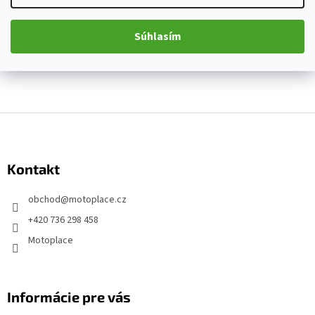
Súhlasím
Z
á
p
Kontakt
ä
t
obchod
@
motoplace.cz
i
+420 736 298 458
e
Motoplace
Informácie pre vás