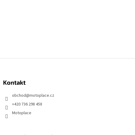
Z
á
p
Kontakt
ä
t
obchod
@
motoplace.cz
i
+420 736 298 458
e
Motoplace