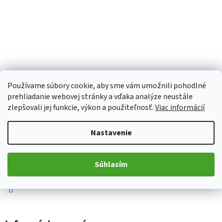
Používame súbory cookie, aby sme vám umožnili pohodlné
prehliadanie webovej stránky a vďaka analýze neustále
Z
zlepšovali jej funkcie, výkon a použiteľnosť.
Viac informácií
á
p
Kontakt
Nastavenie
ä
t
obchod
@
motoplace.cz
i
Súhlasím
+420 736 298 458
e
Motoplace