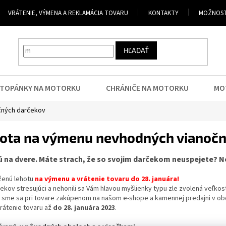
VRÁTENIE, VÝMENA A REKLAMÁCIA TOVARU
KONTAKTY
MOŽNOST
HĽADAŤ
TOPÁNKY NA MOTORKU
CHRÁNIČE NA MOTORKU
MO
čných darčekov
hota na výmenu nevhodných vianoč
 na dvere. Máte strach, že so svojim darčekom neuspejete? N
ženú lehotu
na výmenu a vrátenie tovaru do 28. januára!
ekov stresujúci a nehonili sa Vám hlavou myšlienky typu zle zvolená veľkos
 sme sa pri tovare zakúpenom na našom e-shope a kamennej predajni v o
vrátenie tovaru až
do 28. januára 2023
.