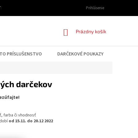
I DOPRAVY A PLATBY
OBCHODNÉ PODMIENKY
Prihlásenie
PODMIENKY OCHRAN
NÁKUPNÝ
Prázdny košík
KOŠÍK
TO PRÍSLUŠENSTVO
DARČEKOVÉ POUKAZY
KONTAK
ných darčekov
ezúfajte!
ť, farba či vhodnosť
bdobí
od 15.11. do 20.12 2022