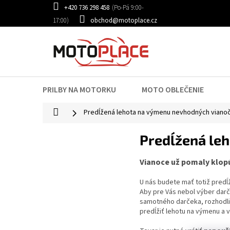
Prejsť
+420 736 298 458
na
obchod@motoplace.cz
obsah
PRILBY NA MOTORKU
MOTO OBLEČENIE
Domov
Predĺžená lehota na výmenu nevhodných viano
Predĺžená le
Vianoce už pomaly klopú
U nás budete mať totiž predĺ
Aby pre Vás nebol výber darč
samotného darčeka, rozhodli
predĺžiť lehotu na výmenu a 