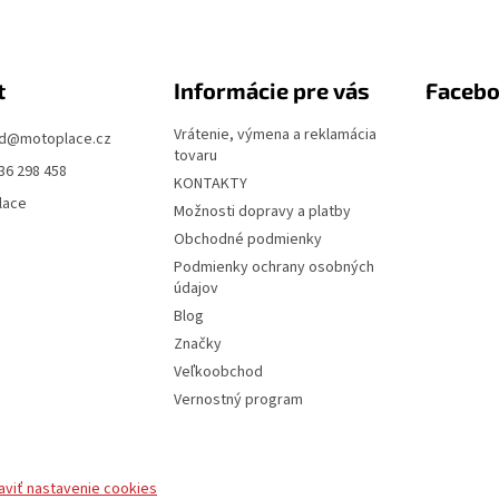
t
Informácie pre vás
Faceb
Vrátenie, výmena a reklamácia
d
@
motoplace.cz
tovaru
36 298 458
KONTAKTY
lace
Možnosti dopravy a platby
Obchodné podmienky
Podmienky ochrany osobných
údajov
Blog
Značky
Veľkoobchod
Vernostný program
aviť nastavenie cookies