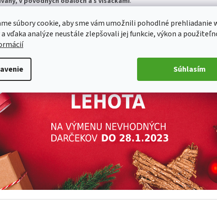
vaný, v pôvodných obaloch a s visačkami
.
 vrátenie tovaru nájdete na našich stránkach v sekcii
Ako nakupovať
.
me súbory cookie, aby sme vám umožnili pohodlné prehliadanie 
 a vďaka analýze neustále zlepšovali jej funkcie, výkon a použiteľn
formácií
avenie
Súhlasím