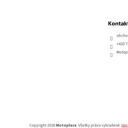
á
p
ä
t
Kontak
i
obcho
e
+420 7
Motop
Copyright 2026
Motoplace
. Všetky práva vyhradené.
Upr