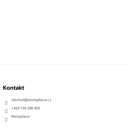
Z
á
p
Kontakt
ä
t
obchod
@
motoplace.cz
i
+420 736 298 458
e
Motoplace