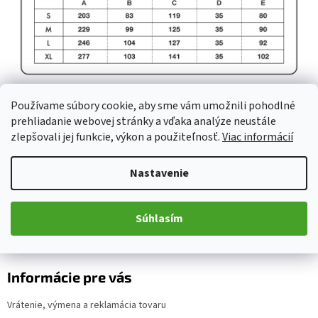
Z
Používame súbory cookie, aby sme vám umožnili pohodlné
á
prehliadanie webovej stránky a vďaka analýze neustále
p
zlepšovali jej funkcie, výkon a použiteľnosť.
Viac informácií
Kontakt
ä
t
Nastavenie
obchod
@
motoplace.cz
i
+420 736 298 458
e
Súhlasím
Motoplace
Informácie pre vás
Vrátenie, výmena a reklamácia tovaru