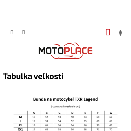
Prejsť
NÁKUP
na
obsah
KOŠÍK
Tabulka veľkosti