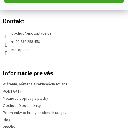
Z
á
p
Kontakt
ä
t
obchod
@
motoplace.cz
i
+420 736 298 458
e
Motoplace
Informácie pre vás
Vrátenie, výmena a reklamácia tovaru
KONTAKTY
Možnosti dopravy a platby
Obchodné podmienky
Podmienky ochrany osobných údajov
Blog
Značky