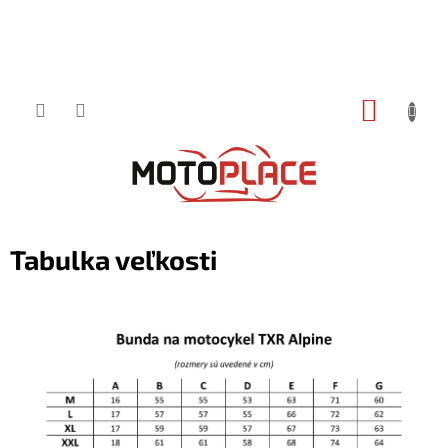
Prejsť
NÁKUP
na
obsah
KOŠÍK
Tabulka veľkosti