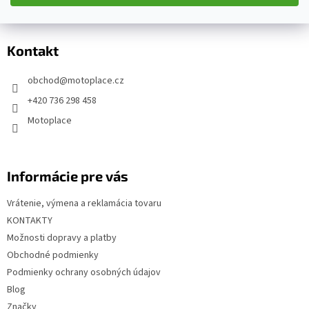
Z
á
p
Kontakt
ä
t
obchod
@
motoplace.cz
i
+420 736 298 458
e
Motoplace
Informácie pre vás
Vrátenie, výmena a reklamácia tovaru
KONTAKTY
Možnosti dopravy a platby
Obchodné podmienky
Podmienky ochrany osobných údajov
Blog
Značky