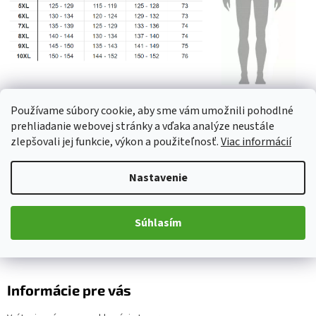
Z
Používame súbory cookie, aby sme vám umožnili pohodlné
prehliadanie webovej stránky a vďaka analýze neustále
á
zlepšovali jej funkcie, výkon a použiteľnosť.
Viac informácií
p
Kontakt
ä
Nastavenie
t
obchod
@
motoplace.cz
i
+420 736 298 458
e
Súhlasím
Motoplace
Informácie pre vás