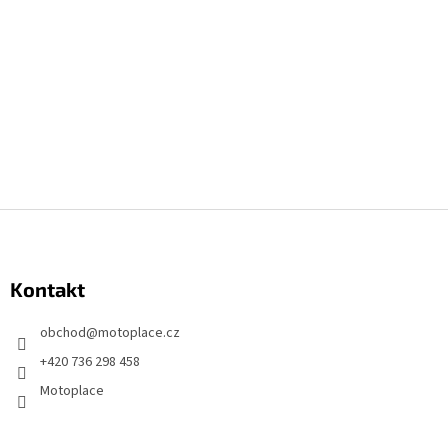
Z
á
p
Kontakt
ä
t
obchod
@
motoplace.cz
i
+420 736 298 458
e
Motoplace