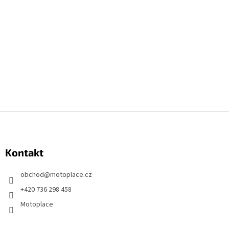
Z
á
p
Kontakt
ä
t
obchod
@
motoplace.cz
i
+420 736 298 458
e
Motoplace