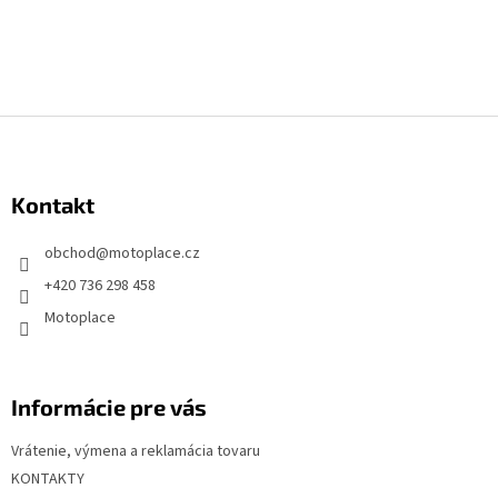
Z
á
p
Kontakt
ä
t
obchod
@
motoplace.cz
i
+420 736 298 458
e
Motoplace
Informácie pre vás
Vrátenie, výmena a reklamácia tovaru
KONTAKTY