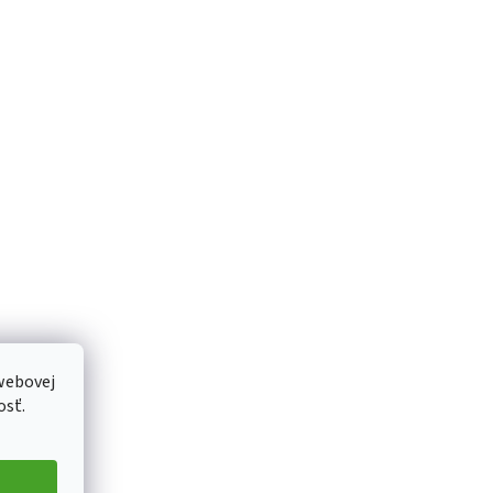
webovej
osť.