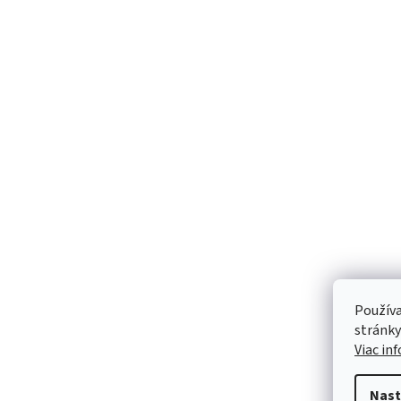
Používa
stránky
Viac in
Nast