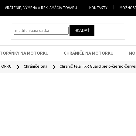
VRÁTENIE, VÝMENA A REKLAMÁCIA TOVARU
KONTAKTY
MOŽNOST
HĽADAŤ
TOPÁNKY NA MOTORKU
CHRÁNIČE NA MOTORKU
MO
OTORKU
Chrániče tela
Chránič tela TXR Guard bielo-čierno-červe