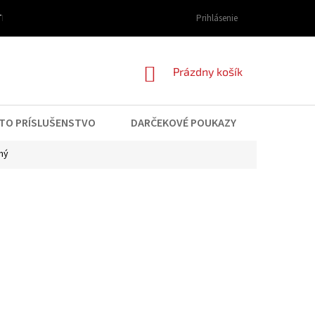
I DOPRAVY A PLATBY
OBCHODNÉ PODMIENKY
Prihlásenie
PODMIENKY OCHRAN
NÁKUPNÝ
Prázdny košík
KOŠÍK
TO PRÍSLUŠENSTVO
DARČEKOVÉ POUKAZY
KONTAK
ný