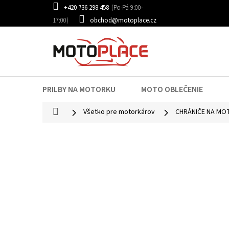
Prejsť
+420 736 298 458
na
obchod@motoplace.cz
obsah
PRILBY NA MOTORKU
MOTO OBLEČENIE
Domov
Všetko pre motorkárov
CHRÁNIČE NA M